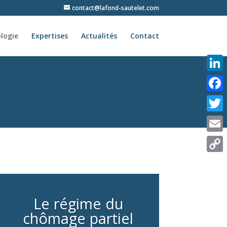
contact@lafond-sautelet.com
logie
Expertises
Actualités
Contact
Linke
Face
Twitt
Email
Copy
Link
Le régime du
chômage partiel