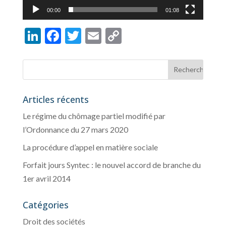
00:00
01:08
Li
F
T
E
C
n
ac
w
m
o
ke
e
itt
ai
p
dI
b
er
l
y
n
o
Li
Articles récents
o
n
Le régime du chômage partiel modifié par
k
k
l’Ordonnance du 27 mars 2020
La procédure d’appel en matière sociale
Forfait jours Syntec : le nouvel accord de branche du
1er avril 2014
Catégories
Droit des sociétés