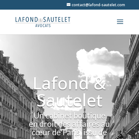
contact@lafond-sautelet.com
Lafond &
Sautelet
Un cabinet boutique
en droit des affaires au
cœur de Paris, issu de